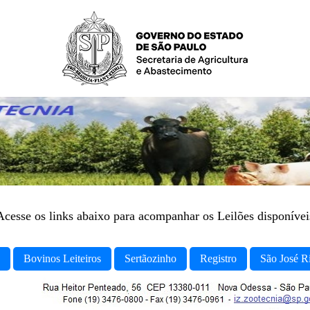
Acesse os links abaixo para acompanhar os Leilões disponívei
Bovinos Leiteiros
Sertãozinho
Registro
São José R