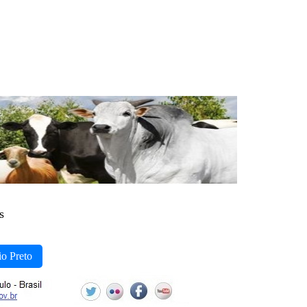
s
io Preto