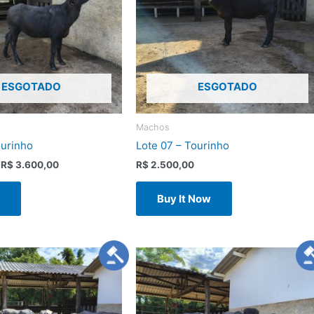
ESGOTADO
ESGOTADO
Machos
ourinho
Lote 07 – Tourinho
:
R$
3.600,00
R$
2.500,00
d
Buy It Now