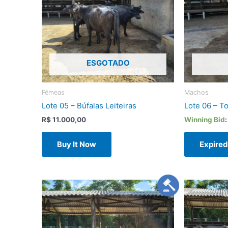
ESGOTADO
Fêmeas
Machos
Lote 05 – Búfalas Leiteiras
Lote 06 – T
R$
11.000,00
Winning Bid
Buy It Now
Expire