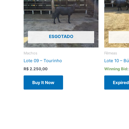
ESGOTADO
Machos
Fêmeas
Lote 09 – Tourinho
Lote 10 – B
R$
2.250,00
Winning Bid
Buy It Now
Expire