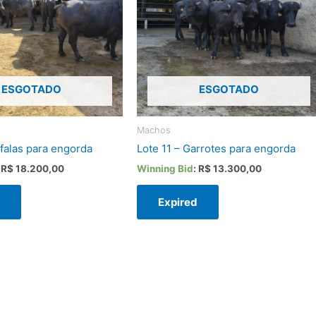
ESGOTADO
ESGOTADO
Machos
úfalas para engorda
Lote 11 – Garrotes para engorda
:
R$
18.200,00
Winning Bid
:
R$
13.300,00
d
Expired