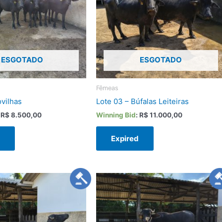
ESGOTADO
ESGOTADO
Fêmeas
ovilhas
Lote 03 – Búfalas Leiteiras
:
R$
8.500,00
Winning Bid
:
R$
11.000,00
d
Expired