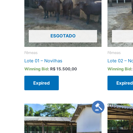
ESGOTADO
Fêmeas
Fêmeas
Lote 01 – Novilhas
Lote 02 – N
Winning Bid
:
R$
15.500,00
Winning Bid
Expired
Expire