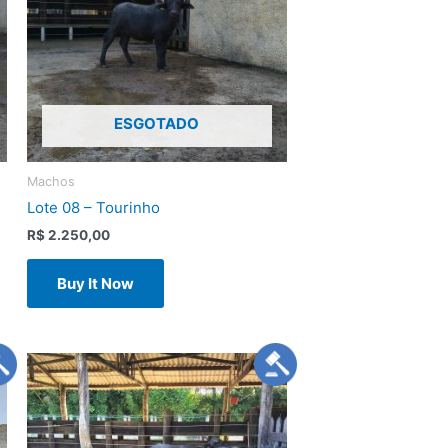
ESGOTADO
Machos
Lote 08 – Tourinho
R$
2.250,00
Buy It Now