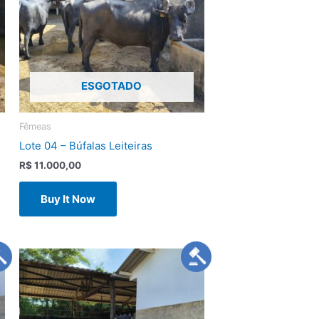
ESGOTADO
Fêmeas
Lote 04 – Búfalas Leiteiras
R$
11.000,00
Buy It Now