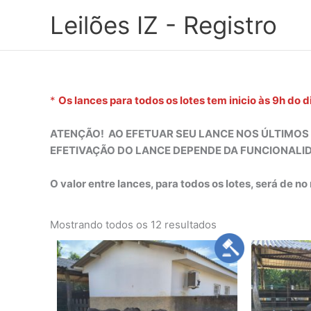
Ir
Leilões IZ - Registro
para
o
conteúdo
*
Os lances para todos os lotes tem inicio às
9h do d
ATENÇÃO! AO EFETUAR SEU LANCE NOS ÚLTIMOS
EFETIVAÇÃO DO LANCE DEPENDE DA FUNCIONALI
O valor entre lances, para todos os lotes, será de n
title
Mostrando todos os 12 resultados